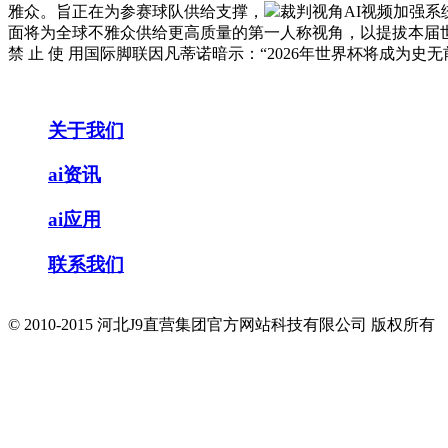
雅众。旨正在为参赛球队供给支撑，
裁判视角AI视频加强
面将为全球不雅众供给更高质量的第一人称视角，以提拔本届世界
禁 止 使 用国际脚联因凡蒂诺暗示：“2026年世界杯将成
关于我们
ai资讯
ai应用
联系我们
© 2010-2015 河北J9直营集团官方网站科技有限公司 版权所有