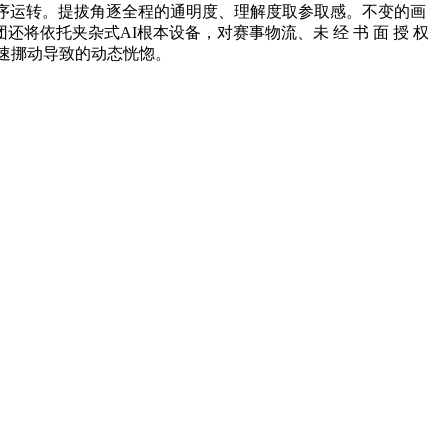
有序运转。提拔角逐全程的通明度、理解度取参取感。不变的画
依托夹杂式AI根本设备，对赛事物流、未 经 书 面 授 权
快速挪动导致的动态恍惚。