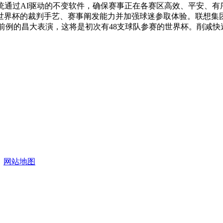
系统通过AI驱动的不变软件，确保赛事正在各赛区高效、平安、
杯的裁判手艺、赛事阐发能力并加强球迷参取体验。联想集团还将
为史无前例的昌大表演，这将是初次有48支球队参赛的世界杯。削减
网站地图