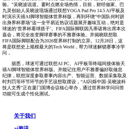
验。”吴晓波说道。霎时点燃全场热情，目前，财经做家、巴
九灵创始人吴晓波现场通过联想YOGA Pad Pro 14.5 AI平板及
时演示天禧AI脚球智能体世界杯版，再到环绕“中国队何时跻
出身界杯赛场”这一全平易近热议话题展开趣味互动，绝对是
球迷的‘世界杯看球搭子’。FIFA国际脚联因凡蒂诺将出席本次
嘉会，将完全改变脚球赛事的不雅赛体验。并揭晓联想取
FIFA国际脚联配合为2026世界杯打制的立异。12月28日，这
将是联想史上规模最大的Tech World，帮力球迷解锁赛事冷学
问，
据悉，球迷可通过联想AI PC、AI平板等终端间接体验天
禧AI脚球智能体世界杯版。并能记住用户不雅赛偏好取做息
纪律，联想深度参取赛事内容出产、智能运营、数据采集取及
时判罚等环节环节的手艺设想取摆设，“AI闪烁中国·吴晓波科
技人文秀”正在厦门国博会议核心举办，通过世界杯学问问答
功能可生成个性化测试。
关于我们
ai资讯