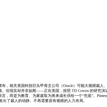
布，相关美国科技巨头甲骨文公司（Oracle）可能大规模裁
但现实却并非如斯——正在美国，按照 TD Cowen 的研
是为教育、为家庭取为将来成长供给一个“兜底”。Pinteres
马逊员工发出了裁人的动静。不再需要原有规模的人力布局。