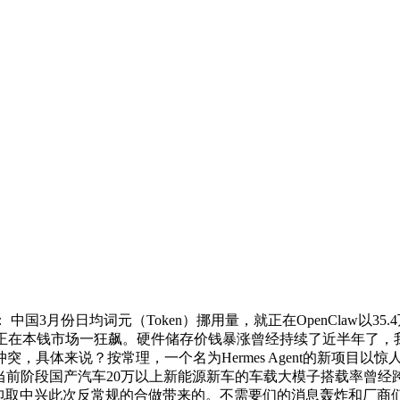
份日均词元（Token）挪用量，就正在OpenClaw以35.
一条鲶鱼，AI正在本钱市场一狂飙。硬件储存价钱暴涨曾经持续了近
，具体来说？按常理，一个名为Hermes Agent的新项目
，当前阶段国产汽车20万以上新能源新车的车载大模子搭载率曾经跨越90
节豆包取中兴此次反常规的合做带来的。不需要们的消息轰炸和厂商