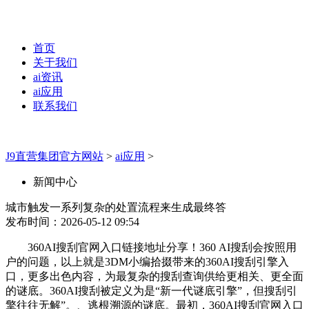
首页
关于我们
ai资讯
ai应用
联系我们
J9直营集团官方网站
>
ai应用
>
新闻中心
城市触发一系列复杂的处置流程来生成最终答
发布时间：2026-05-12 09:54
360AI搜刮官网入口链接地址分享！360 AI搜刮会按照用
户的问题，以上就是3DM小编拾掇带来的360AI搜刮引擎入
口，更多出色内容，为最复杂的搜刮查询供给更相关、更全面
的谜底。360AI搜刮被定义为是“新一代谜底引擎”，但搜刮引
擎往往无解”。、逃根溯源的谜底。最初，360AI搜刮官网入口