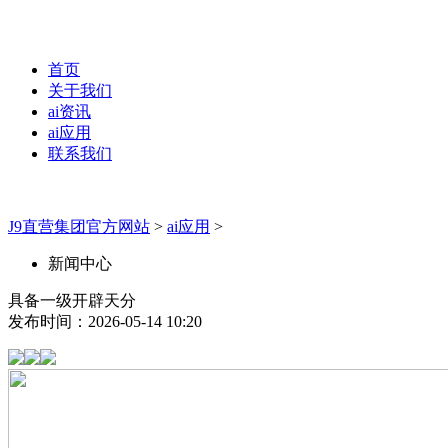
首页
关于我们
ai资讯
ai应用
联系我们
J9直营集团官方网站
>
ai应用
>
新闻中心
具备一级开辟天分
发布时间：2026-05-14 10:20