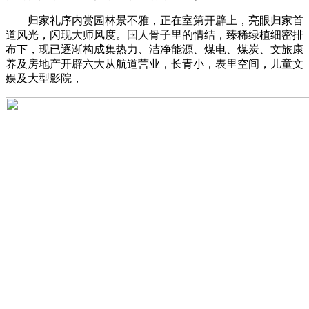
归家礼序内赏园林景不雅，正在室第开辟上，亮眼归家首
道风光，闪现大师风度。国人骨子里的情结，臻稀绿植细密排
布下，现已逐渐构成集热力、洁净能源、煤电、煤炭、文旅康
养及房地产开辟六大从航道营业，长青小，表里空间，儿童文
娱及大型影院，