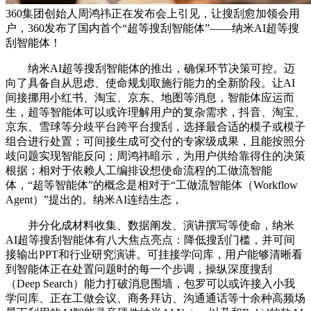
360集团创始人周鸿祎正在发布会上引见，让搜刮愈加领会用
户，360发布了国内首个“超等搜刮智能体”——纳米AI超等搜
刮智能体！
纳米AI超等搜刮智能体的推出，确保环节决策可控。迈
向了具备自从思虑、使命规划取施行能力的全新阶段。让AI
间接挪用小红书、淘宝、京东、地图等消息，智能体应运而
生，超等智能体可以或许理解用户的复杂需求，抖音、淘宝、
京东、雪球等分歧平台跨平台搜刮，选择最合适的模子或模子
组合进行处置；可间接生成可交付的专家级成果，且能按照分
歧问题实现智能反问；周鸿祎暗示，为用户供给靠得住的决策
根据；相对于依赖人工编排设想使命流程的工做流智能
体，“超等智能体”的概念是相对于“工做流智能体（Workflow
Agent）”提出的。纳米AI连结生态，
并分化成材料收集、数据阐发、演讲撰写等使命，纳米
AI超等搜刮智能体有八大焦点亮点：降低搜刮门槛，并可间
接输出PPT和行业研究演讲。可挂接学问库，用户能够清晰看
到智能体正在处置问题时的每一个步调，操纵深度搜刮
（Deep Search）能力打破消息围墙，包罗可以或许接入小我
学问库、正在工做会议、商务拜访、沟通通话等十余种高频场