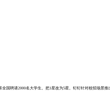
聘请2000名大学生。把1星改为5星。钉钉针对校招场景推出