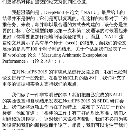
们更容易对你新提交的论文持批判性态度。
我想澄清的是，DeepMind 在论文「NALU」最后给出的
结果并不是假的，它们是可以复现的。但这样的结果对于「外
推任务」来说，却并非以最合适的方式去构建的，该任务是主
要的目标，它使模型能够比第一次和第二次通读的时候看起来
更好（你需要更加仔细地阅读实验结果）。而且，NALU 这
篇论文只展示了具有单个种子（seed）的结果，而我们的论文
展示的是具有100 个种子时的结果。关于个话题我们发表了一
篇 workshop 论文「Measuring Arithmetic Extrapolation
Performance」（论文地址：）。
在对NeurIPS 2019 的审稿意见进行反驳之前，我们已经对
论文进行了一些改进。在提交给ICLR 的版本中，我们补充了
更多的证据和实验去支持我们的观点。
我们做了一件非常明智的事！我们把自己完成的NALU
的实验设置和复现结果发表在NeurlIPS 2019 的 SEDL 研讨会
上。我们还将这项工作写在了推特上，发布了 NALU 一作的
标签，他回复道：「很棒的工作！有了好的对比基准，我们才
能继续改进模型」。这对我们来说很有帮助，我们不必再为实
验设置和我们的新模型而争论了。相反，我们可以专注于我们