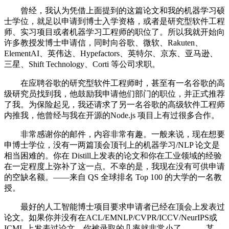
曾经，我认为凭借上面提到的这篇论文和我的机器学习硕
士学位，就足以申请到博士入学资格，或者是研究型软件工程
师、实习项目或者机器学习工程师的职位了。所以我就开始向
许多教授发博士申请信，同时向谷歌、微软、Rakuten、
ElementAI、英伟达、Hypefactors、英特尔、京东、亚马逊、
三星、Shift Technology、Corti 等公司求职。
在应聘谷歌的研究型软件工程师时，甚至有一名谷歌的高
级研究员找到我，他鼓励我申请他们部门的职位，并正式推荐
了我。为保险起见，我还请求了另一名谷歌的高级软件工程师
内推我，他曾经与我在开源的Node.js 项目上有过很多合作。
非常感谢你的邮件，内容非常有趣。一般来说，现在想要
申博士学位，没有一两篇顶会顶刊上的机器学习/NLP 论文是
相当困难的。你在 Distill上发表的论文和你在工业领域的经验
在一定程度上弥补了这一点。不幸的是，我现在没有可供申请
的空缺名额。——来自 QS 全球排名 Top 100 的大学的一名教
授。
最好的人工智能博士项目要求申请者已经在顶会上发表过
论文。如果你并没有在ACL/EMNLP/CVPR/ICCV/NeurIPS或
ICML 上发表过论文，你被录取的几率就非常小了。——某