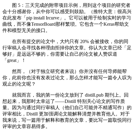
图 5：三天完成的附带项目示例，用到这个项目的研究者
会十分感谢你，从中你可以感受到鼓励。（推特大意：很高兴
在此发布「pip install Ircurve」。它可以被用于绘制实时的学习
曲线，而不像TensorBoard那样繁琐。它包含一个Keras帮助文
件和模型无关的接口。
在所有提交的论文中，大约只有 20% 会被接收，你的同
行审稿人会寻找各种理由拒掉你的文章。你认为文章已经「足
够好」是远远不够的，你需要让自己的论文被人赞叹道
「great」！
然而，（对于独立研究者来说）你并没有任何导师能帮
你，此前你也没有发表过论文，那么怎样才能写一篇令人叹为
观止的论文呢？
就我而言，我的第一份论文放到了 distill.pub 期刊上。回
想起来，我那时太幸运了——Distill 特别关心论文的写作质
量。因为与通过同行审稿人（他们自己可能并不精通写作）的
评审相比，Distill 更加强调论文能解释清楚并教育他人。对于
我来说，写一篇用于解释和教育的文章，要比写一篇取悦同行
评审的文章容易得多。