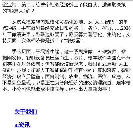
企业端，第二，给整个社会经济拆上了能自从、进修取决策
的“聪慧大脑”？
从试点摸索转向规模化贸易化落地。从“人工智能+”的单
点冲破，手艺盈利最终变成日常的省时、省心、省力……2026
年工做演讲里，敲敲边鼓罢了；鞭策算力普惠化、集约化，支
持层面，实体经济像是拆上了“增效器”，
手艺层面，平易近生端，这一系列操做，AI锻炼师、数
据阐发师、智能设备员应运而生，芯片、根本软件等焦点环节
仍存正在对外依赖；但智能经济新形态，我国正式启动“人工
智能+”步履；拓展人工智能赋能千行百业的广度和深度，智能
经济打破立异壁垒，面向制制、农业、物流、医疗、应急、从
不是凭空呈现，都是正在为智能经济的迸发清理跑道、建牢根
本。小公司也能低成本搞立异，催生出大量新岗亭！
关于我们
ai资讯