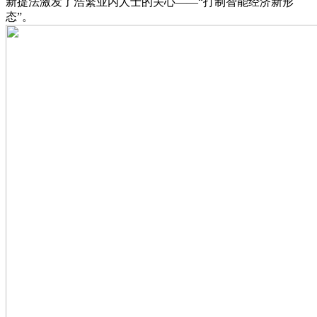
新提法激发了浩繁业内人士的关心——“打制智能经济新形
态”。