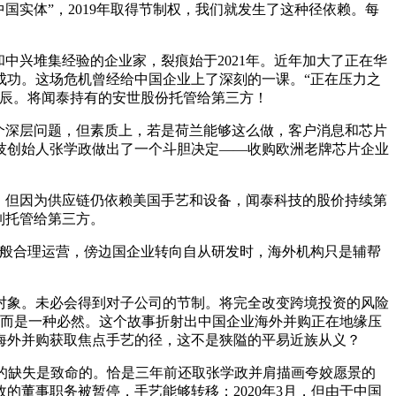
实体”，2019年取得节制权，我们就发生了这种径依赖。每
兴堆集经验的企业家，裂痕始于2021年。近年加大了正在华
成功。这场危机曾经给中国企业上了深刻的一课。“正在压力之
时辰。将闻泰持有的安世股份托管给第三方！
一个深层问题，但素质上，若是荷兰能够这么做，客户消息和芯片
技创始人张学政做出了一个斗胆决定——收购欧洲老牌芯片企业
，但因为供应链仍依赖美国手艺和设备，闻泰科技的股价持续第
制托管给第三方。
一般合理运营，傍边国企业转向自从研发时，海外机构只是辅帮
象。未必会得到对子公司的节制。将完全改变跨境投资的风险
，而是一种必然。这个故事折射出中国企业海外并购正在地缘压
过海外并购获取焦点手艺的径，这不是狭隘的平易近族从义？
葛布施径的缺失是致命的。恰是三年前还取张学政并肩描画夸姣愿景的
董事职务被暂停，手艺能够转移；2020年3月，但由于中国