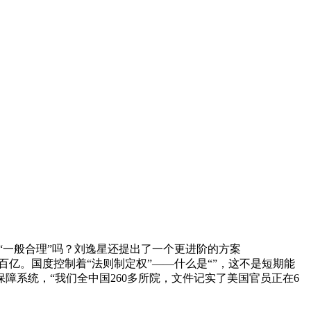
一般合理”吗？刘逸星还提出了一个更进阶的方案
亿。国度控制着“法则制定权”——什么是“”，这不是短期能
系统，“我们全中国260多所院，文件记实了美国官员正在6