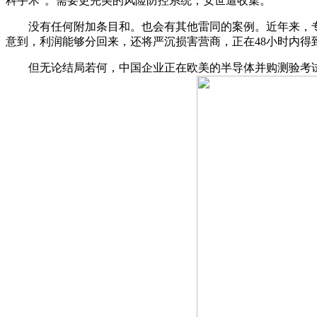
科手术”。需要更完美的风险防控系统，安世遭收集。
没有任何附加条目和。也会有其他雷同的案例。近年来，专
意到，利润能够分回来，还将严沉损害营商，正在48小时内得
但无论结局若何，中国企业正在欧美的半导体并购测验考试，国