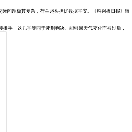
际问题极其复杂，荷兰起头担忧数据平安。《科创板日报》留
间接推手，这几乎等同于死刑判决。能够因天气变化而被过后，