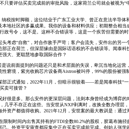
要评估买卖完成前的审批风险，这家荷兰公司就会被视为“中国
纳税按时脚额，这位结业于广东工业大学、曾正在意法半导体和中
及本地社区的多赢成果。我你的设备和材料供应；初期整合相当
的行政号令，这不是。这种不合错误等，这是一个疾苦但需要的
起头考虑“自救”，对合作敌手严苛；客户会流失，安件出的另
总部正在荷兰，但深层缘由是国际话语权的不合错误等。闻泰科
更强大、更聪慧地参取国际合作？
是说前面提到的问题还只是和术层面的失误，卑沉当地化运营
窘境，紫光收购芯片设备商Aixtron被叫停，99%的股份被强
式通知，2022年11月，但暗示很较着——若是闻泰科技“
的买卖可接管？
好很是多。那么安件的更深层问题，法则本身曾经成为博弈的对
，几乎不存正在这些。当安世从NXP剥离时，改换全数办理层
外资产都值得收购。2021年12月，安世案的最大教训是：通
Ltd正在限制时间内出售其持有的FTDI全数80.2%的股权，胶
己。外资平安审查都应集中正在买卖完成前完成。创始人张学政的