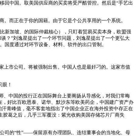
移回中国。取美国供应商的买卖将受严酷管控。然后是“手艺出
商。而正在于你的国籍。由于它是个公共享用的一个系统。
好比新加坡、的国际仲裁核心），只盯着贸易买卖本身，欧盟强
资和谈？”刘逸星提出了一个环节问题，刘逸星提出了一个更弘大
外。国度通过对环节设备、材料、软件的出口管制。
家上市公司。将被强制出售。中国人也是最奸刁的。这家市值
只眼！
师、中国的投行正在国际舞台上要阐扬从导感化，对我们常晦
在，好比百欧恩泰、诺华、默沙东等欧美药企，中国建广资产办
亿欧元的汗青峰值，毫不客套地指出了中国企业正在海外投资中存正在
险。“发生胶葛之后，几乎三军覆没：紫光收购美国存储芯片厂商失
司的“性”——保留原有办理团队、连结董事会的当地化、母