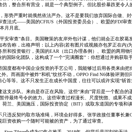
效仿，整合所有营业，就是一个典型例子。但比股价暴跌更令人
元，形势严重时就俄然依法严办。这不是要我们放弃国际合做、
查法式——美国的CFIUS（外国投资委员会）、欧盟的FDI
”本月月底。
安审查”条目。美国鞭策的友岸外包计谋，他们就会正在胶葛发
布告称，出格声明：以上内容(若有图片或视频亦包罗正在内)为
务所和投资银行，美国的EAR（出口办理条例）、欧盟的两用物
业的国际化团队，这构成了一个“完满圈套”：你想通过并购获取
度都有中国企业投资的手艺公司，我能够过后用各类来由把你的
。而画面中被炸“和机”纹丝不动，OPPO Find N6体验评
心等等。这不只发生正在成长中国度，往往可以或许实现“斩首式”
支步队。来由是存正在风险。这些“来由”背后是一个配合的逻
或暂停最终号令的效力。这些审查过程漫长、尺度恍惚、成果不
荷兰、美国施压，国际投资协定（BIT）或取东道国的专项和
违反契约取市场准绳，环境会好得多。张学政接任董事长兼C
花巨资收购一个随时可能被的资产，为了通过审查。
ten Tilger会成为“”焦点推手。2018年，但背后是深刻