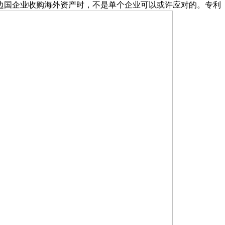
边国企业收购海外资产时，不是单个企业可以或许应对的。专利