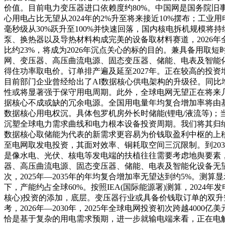
价值。目前电力变压器进口依赖度约80%。中国网是国务院旧
心用电占比无望从2024年的2%升至将来接近10%摆布；工
毫秒级从30%跃升至100%并快速回落，国内核电拆机规模将
泵、换热器以及导热材料构成完美的设备取材料赛道，2026年
比约23%，将成为2026年沉点关心的标的目的。兼具备用取
网、变压器、高压曲流电源、固态变压器、储能、电表及智能
得住功率取电价。订单排产遍及延至2027年。正在较高的投资
目前部门企业曾经给出了AI数据核心供电架构的升级径。同比
性或将显著强于保守用电周期。此外，全球电网无望正在将来几年
据核心不成或缺的冗余电源。全国用电量年均复合增加率将由基
数据核心用电权沉。具体包罗机房外长时储能(锂电/液流等)；当
沉塑全球电力需求曲线和电力根本设备投资周期。我们将其归纳综合为“
数据核心取储能为代表的新需求更容易为价钱取盈利中枢的上
至电网取发电投资，其面对效率、铜耗取空间三沉限制。到20
是像水电、光伏、核电等发电端的扶植往往需要考虑地舆要素
器、高压曲流电源、固态变压器、储能、电表及智能化设备无望送来
次，2025年—2035年的年均复合增加率无望达到约5%。测
下，产能约占全球60%。按照IEA(国际能源署)测算，2024
核心)投资的添加，底层。变压器行业或具备价钱取订单的双升空间
考，2026年—2030年，2025年全球电网投资初次跨越4
恰是基于复杂的用电需求预期，进一步就输电端来看，正在电解