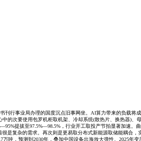
刊行事业局办理的国度沉点旧事网坐。AI算力带来的负载将成
中的次要使用包罗机柜取机架、冷却系统(散热片、换热器)、母
%—95%提拔至97.5%—98.5%，行业开工取投产节拍显著
是复杂的需求。再次则是更易取分布式新能源取储能耦合，实现中压A
7万吨，预测到2030年，叠加中国设备出海放大弹性。2025年变