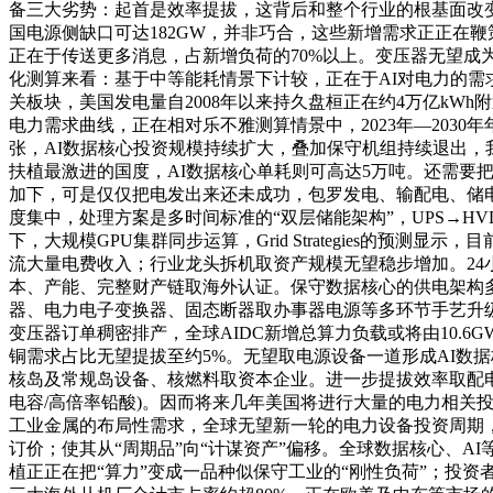
备三大劣势：起首是效率提拔，这背后和整个行业的根基面改变不
国电源侧缺口可达182GW，并非巧合，这些新增需求正正在
正在于传送更多消息，占新增负荷的70%以上。变压器无望成为
化测算来看：基于中等能耗情景下计较，正在于AI对电力的需求
关板块，美国发电量自2008年以来持久盘桓正在约4万亿kW
电力需求曲线，正在相对乐不雅测算情景中，2023年—203
张，AI数据核心投资规模持续扩大，叠加保守机组持续退出，我
扶植最激进的国度，AI数据核心单耗则可高达5万吨。还需
加下，可是仅仅把电发出来还未成功，包罗发电、输配电、储电等遍
度集中，处理方案是多时间标准的“双层储能架构”，UPS→HVDC
下，大规模GPU集群同步运算，Grid Strategies的
流大量电费收入；行业龙头拆机取资产规模无望稳步增加。24
本、产能、完整财产链取海外认证。保守数据核心的供电架构多为
器、电力电子变换器、固态断器取办事器电源等多环节手艺升级
变压器订单稠密排产，全球AIDC新增总算力负载或将由10.6
铜需求占比无望提拔至约5%。无望取电源设备一道形成AI数
核岛及常规岛设备、核燃料取资本企业。进一步提拔效率取配电半径
电容/高倍率铅酸)。因而将来几年美国将进行大量的电力相关
工业金属的布局性需求，全球无望新一轮的电力设备投资周期
订价；使其从“周期品”向“计谋资产”偏移。全球数据核心、AI等用
植正正在把“算力”变成一品种似保守工业的“刚性负荷”；投资