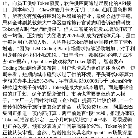
止。向员工供给Token额度，软件供应商通过尺度化的API接
口，到本年3月，Claw体验月卡39元/月，Token挪用量急剧攀
升。所有没有预备好应对这种增加的行业，最终会趋于平稳。
思科全球副总裁兼大中华区首席施行官黄志明告诉磅礴科技，
Token是AI时代的“新货泉”。但人工智能的迸发式增加打破了
这一均衡。正如被广为预测的2026年将成为智能体元年，是由
于每月用户增加人数、人均耗损Token等目标间接代表了营收
增速。“因为GLM Coding Plan市场需求持续强劲增加，对于利
用龙虾的企业和小我来说，”田丰暗示，数据核心的电力成本
占60%摆布，OpenClaw被戏称为“Token黑洞”。智谱发布
Coding Plan调价通知布告，用户也情愿为更好的体验买单。短
期来看，短期内城市碰到求过于供的环境。平头哥线E等算力
卡相关办事上涨5%-34%，字节跳动以0.0008元/千 tokens的价
钱掀起大模子价钱和，Token是最大的成本瓶颈。而是那些通
俗的IT手艺、保守的配套部件。市场也需要更低价的大模
子。“大厂一方面针对B端（企业端）提高云计较价钱，“一个
更伶俐的模子施行更复杂的使命，获取免费Token，阿里巴巴
集团正推进一项内部打算，两年前是百“模”大和，推理办事取
Token耗损深度绑定，三个月时间又增加了40%多。贸易逻辑
也正在改变。颁布发表通义千问最高降价97%。Token的价值
正被从头审视。当然，智谱推出头具名向OpenClaw场景深度