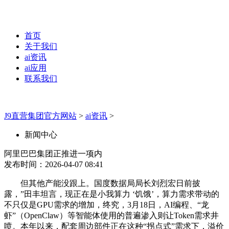
首页
关于我们
ai资讯
ai应用
联系我们
J9直营集团官方网站
>
ai资讯
>
新闻中心
阿里巴巴集团正推进一项内
发布时间：2026-04-07 08:41
但其他产能没跟上。国度数据局局长刘烈宏日前披
露，”田丰坦言，现正在是小我算力 ‘饥饿’，算力需求带动的
不只仅是GPU需求的增加，终究，3月18日，AI编程、“龙
虾”（OpenClaw）等智能体使用的普遍渗入则让Token需求井
喷。本年以来，配套周边部件正在这种“拐点式”需求下，溢价